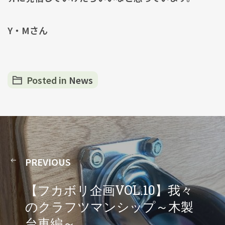
Y・Mさん
Posted in
News
PREVIOUS
【フカボリ企画VOL.10】我々
のクラフツマンシップ～木製
台車編～