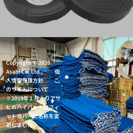
Copyright © 2026
Asahi Co. Ltd.,
個
人情報保護方針
こ
のサイトについて
※2019年１月よりアサ
ヒのハイパットはフィ
ットカバーに名称を変
更しました。